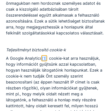
Aktuális információ
önmagukban nem hordoznak személyes adatot és
csak a kiszolgáló adatbázisában tárolt
Munkaterv 2022-23
összerendeléssel együtt alkalmasak a felhasználó
azonosítására. Ezek a sütik lehetőséget biztosítanak
arra, hogy megjegyezhessük a honlapunk által
A
2021/22
tanév rendje,
felkínált szolgáltatásokkal kapcsolatos választásait.
fontosabb eseményei
Teljesítményt biztosító cookie-k
A Google Analytics
[1]
cookie-kat arra használjuk,
hogy információt gyűjtsünk azzal kapcsolatban,
hogyan használják látogatóink honlapunkat. Ezek a
cookie-k nem tudják Önt személy szerint
Partnereink
beazonosítani (az éppen használt IP címet is csak
részben rögzítik), olyan információkat gyűjtenek,
mint pl., hogy melyik oldalt nézett meg a
látogatónk, a felhasználó a honlap mely részére
kattintott, hány oldalt keresett fel, milyen hosszú