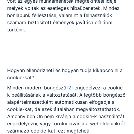
volt az egyes munkamenetek megtekintési ideje,
melyek voltak az esetleges hibaüzenetek. Mindez
honlapunk fejlesztése, valamint a felhasználók
számára biztosított élmények javítása céljából
történik.
Hogyan ellenőrizheti és hogyan tudja kikapcsolni a
cookie-kat?
Minden modern böngésző
[2]
engedélyezi a cookie-
k beállításának a változtatását. A legtöbb böngésző
alapértelmezettként automatikusan elfogadja a
cookie-kat, de ezek általában megváltoztathatók.
Amennyiben Ön nem kívánja a cookie-k használatát
engedélyezni, vagy törölni kívánja a weboldalunkról
Karcagi SZC Hámori András
származó cookie-kat, ezt megteheti.