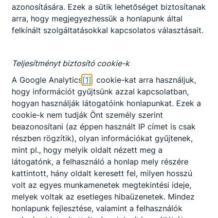
azonosítására. Ezek a sütik lehetőséget biztosítanak
Partnereink
arra, hogy megjegyezhessük a honlapunk által
felkínált szolgáltatásokkal kapcsolatos választásait.
Teljesítményt biztosító cookie-k
A Google Analytics
[1]
cookie-kat arra használjuk,
hogy információt gyűjtsünk azzal kapcsolatban,
hogyan használják látogatóink honlapunkat. Ezek a
cookie-k nem tudják Önt személy szerint
beazonosítani (az éppen használt IP címet is csak
részben rögzítik), olyan információkat gyűjtenek,
mint pl., hogy melyik oldalt nézett meg a
látogatónk, a felhasználó a honlap mely részére
kattintott, hány oldalt keresett fel, milyen hosszú
volt az egyes munkamenetek megtekintési ideje,
melyek voltak az esetleges hibaüzenetek. Mindez
honlapunk fejlesztése, valamint a felhasználók