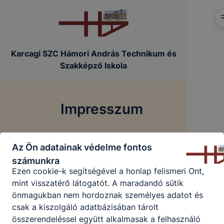
aktuális látogatására vonatkozik, a munkamenet
végeztével, illetve a böngésző bezárásával ezek a
cookie-k automatikusan törlődnek a
számítógépéről.
Karcagi SZC Hámori András Technikum és
Ezen cookie-k alkalmazása nélkül nem tudjuk
Szakképző Iskola
garantálni Önnek honlapunk használatát.
Használatot elősegítő “maradandó sütik” persistent
Impresszum
cookie-k
A “maradandó sütik” (persistent cookie) a honlap
/
Főoldal
Impresszum
elhagyását követően is tárolódnak a számítógépen,
Az Ön adatainak védelme fontos
notebookon vagy mobileszközön.
számunkra
Ezen cookie-k segítségével a honlap felismeri Önt,
mint visszatérő látogatót. A maradandó sütik
önmagukban nem hordoznak személyes adatot és
csak a kiszolgáló adatbázisában tárolt
összerendeléssel együtt alkalmasak a felhasználó