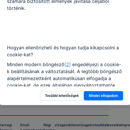
számára biztosított élmények javítása céljából
történik.
Karcagi SZC Hámori András
Technikum és Szakképző Iskola
Hogyan ellenőrizheti és hogyan tudja kikapcsolni a
cookie-kat?
5350 Tiszafüred, Ady Endre utca 4/a
Minden modern böngésző
[2]
engedélyezi a cookie-
k beállításának a változtatását. A legtöbb böngésző
Telefon:
+36 59 351 768
alapértelmezettként automatikusan elfogadja a
cookie-kat, de ezek általában megváltoztathatók.
E-mail:
hamoritf@gmail.com
Amennyiben Ön nem kívánja a cookie-k használatát
További lehetőségek
Mindet elfogadom
engedélyezni, vagy törölni kívánja a weboldalunkról
OM azonosító:
203040/002
származó cookie-kat, ezt megteheti.
Karcagi
Email
Régi
vizsgazokliens
vizsgabiztos
Adatkezelés
Impr
Felhívjuk figyelmét, hogy mivel a cookie-k célja