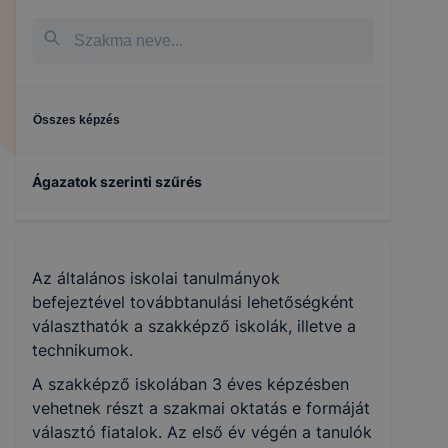
Összes képzés
Ágazatok szerinti szűrés
Szépészet
Az általános iskolai tanulmányok
Gépészet
befejeztével továbbtanulási lehetőségként
választhatók a szakképző iskolák, illetve a
technikumok.
Informatika és távközlés
A szakképző iskolában 3 éves képzésben
vehetnek részt a szakmai oktatás e formáját
Kereskedelem
választó fiatalok. Az első év végén a tanulók