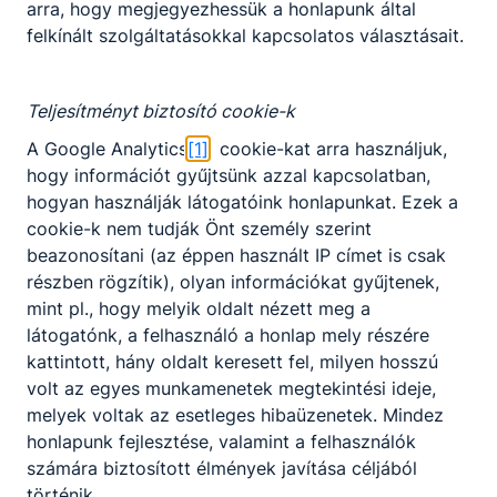
tekintetében némileg eltérhetnek
arra, hogy megjegyezhessük a honlapunk által
egymástól, de a szakmai oktatásnak
felkínált szolgáltatásokkal kapcsolatos választásait.
minden esetben meg kell felelnie a
Képzési és Kimeneteli
Követelményekben meghatározott
Teljesítményt biztosító cookie-k
tartalmaknak. Az új szakképzési
A Google Analytics
[1]
cookie-kat arra használjuk,
rendszerben a duális képzőhely a
hogy információt gyűjtsünk azzal kapcsolatban,
szakképző intézménnyel közösen felel a
hogyan használják látogatóink honlapunkat. Ezek a
szakmai vizsgára való felkészítésért. Az
cookie-k nem tudják Önt személy szerint
iskolák más és más duális partnerrel
beazonosítani (az éppen használt IP címet is csak
állnak kapcsolatban. Az iskola és a
részben rögzítik), olyan információkat gyűjtenek,
partner közötti megállapodás
mint pl., hogy melyik oldalt nézett meg a
tartalmazza, hogy hány napot van a
látogatónk, a felhasználó a honlap mely részére
tanuló az iskolában és hány napot a
kattintott, hány oldalt keresett fel, milyen hosszú
duális partnernél. Az ágazati alapvizsgát
volt az egyes munkamenetek megtekintési ideje,
követően a tanulók akár több időt
melyek voltak az esetleges hibaüzenetek. Mindez
tölthetnek a duális képzőhelyen, mint az
honlapunk fejlesztése, valamint a felhasználók
iskolában. Technikumban az ötödik
számára biztosított élmények javítása céljából
évfolyam már szinte csak a gyakorlatról
történik.