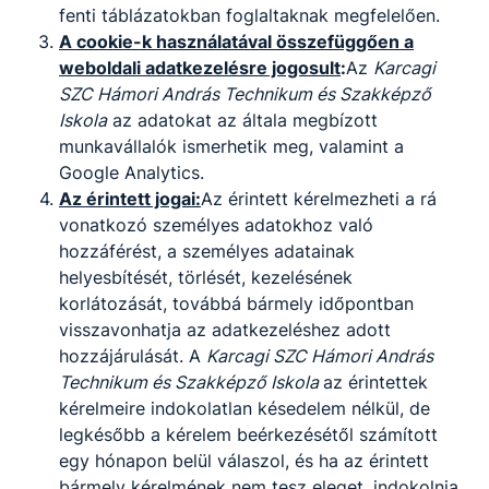
fenti táblázatokban foglaltaknak megfelelően.
A cookie-k használatával összefüggően a
weboldali adatkezelésre jogosult
:
Az
Karcagi
SZC Hámori András Technikum és Szakképző
Iskola
az adatokat az általa megbízott
Kereskedő és webáruházi technikus
munkavállalók ismerhetik meg, valamint a
Google Analytics.
Kereskedelem
Az érintett jogai:
Az érintett kérelmezheti a rá
vonatkozó személyes adatokhoz való
Tovább
hozzáférést, a személyes adatainak
helyesbítését, törlését, kezelésének
korlátozását, továbbá bármely időpontban
visszavonhatja az adatkezeléshez adott
hozzájárulását. A
Karcagi SZC Hámori András
Technikum és Szakképző Iskola
az érintettek
kérelmeire indokolatlan késedelem nélkül, de
legkésőbb a kérelem beérkezésétől számított
egy hónapon belül válaszol, és ha az érintett
Kőműves
bármely kérelmének nem tesz eleget, indokolnia