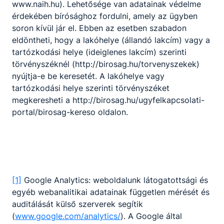
www.naih.hu). Lehetősége van adatainak védelme
érdekében bírósághoz fordulni, amely az ügyben
soron kívül jár el. Ebben az esetben szabadon
eldöntheti, hogy a lakóhelye (állandó lakcím) vagy a
tartózkodási helye (ideiglenes lakcím) szerinti
törvényszéknél (http://birosag.hu/torvenyszekek)
Szakács
nyújtja-e be keresetét. A lakóhelye vagy
tartózkodási helye szerinti törvényszéket
Turizmus-vendéglátás
megkeresheti a http://birosag.hu/ugyfelkapcsolati-
portal/birosag-kereso oldalon.
Tovább
[1]
Google Analytics: weboldalunk látogatottsági és
egyéb webanalitikai adatainak független mérését és
auditálását külső szerverek segítik
(
www.google.com/analytics/
). A Google által
Szakács szaktechnikus