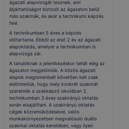
ágazati alapvizsgát tesznek, ami
Építőipar
átjárhatóságot biztosít az ágazaton belül
más szakmák, és akár a technikumi képzés
felé.
Turizmus-vendéglátás
A technikumban 5 éves a képzés
COOKIE-K KEZELÉSE
Gazdálkodás és menedzsment
időtartama. Ebből az első 2 év az ágazati
alapoktatás, amelyet a technikumban is
A
Karcagi SZC Hámori András Technikum és
alapvizsga zár.
Elektronika és elektrotechnika
Szakképző Iskola
a hamoriandras.hu alá tartozó
A tanulóknak a jelentkezéskor tehát elég az
domain(ek) alatt működő honlapon cookie-kat
ágazatot megjelölniük. A közös ágazati
(sütiket) használ.
alapok megismerését követően kell csak
eldönteniük, hogy mely konkrét szakmát
szeretnék a szakképző iskolában 2,
Mi az a cookie?
technikumban 3 éves szakirányú oktatás
A cookie egy kis fájl, amely akkor kerül a
során elsajátítani. A szakirányú oktatás
számítógépre, amikor Ön egy webhelyet látogat
cégek közreműködésével, valós
meg. A cookie-k számtalan funkcióval rendelkeznek.
munkakörnyezetben megvalósuló duális
Többek között információt gyűjtenek, megjegyzik a
szakmai oktatás keretében, vagy ilyen