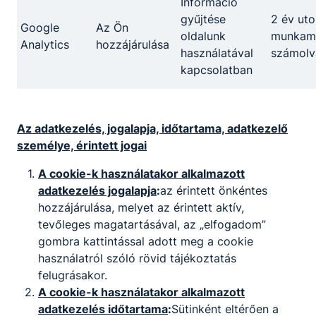
Információ
gyűjtése
2 év uto
Google
Az Ön
oldalunk
munkame
Tovább
Analytics
hozzájárulása
használatával
számolv
kapcsolatban
Az adatkezelés, jogalapja, időtartama, adatkezelő
személye, érintett jogai
A cookie-k használatakor alkalmazott
Kereskedelmi értékesítő
adatkezelés jogalapja
:
az érintett önkéntes
hozzájárulása, melyet az érintett aktív,
Kereskedelem
tevőleges magatartásával, az „elfogadom”
gombra kattintással adott meg a cookie
Tovább
használatról szóló rövid tájékoztatás
felugrásakor.
A cookie-k használatakor alkalmazott
adatkezelés időtartama
:
Sütinként eltérően a