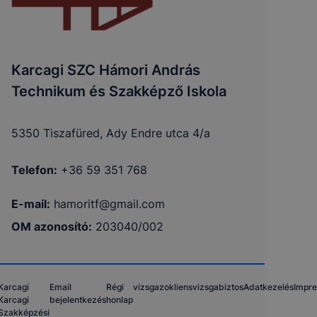
Karcagi SZC Hámori András
Technikum és Szakképző Iskola
5350 Tiszafüred, Ady Endre utca 4/a
Telefon:
+36 59 351 768
E-mail:
hamoritf@gmail.com
OM azonosító:
203040/002
Karcagi
Email
Régi
vizsgazokliens
vizsgabiztos
Adatkezelés
Impr
Karcagi
bejelentkezés
honlap
Szakképzési