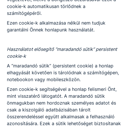
vállalati helyszínen, duális partnereknél
cookie-k automatikusan törlődnek a
valósul meg. Mivel a duális képzőhellyel
számítógépéről.
kötött szakképzési munkaszerződés
Ezen cookie-k alkalmazása nélkül nem tudjuk
alapján a tanulókat munkabér illeti meg,
garantálni Önnek honlapunk használatát.
már tanulmányaik során rendszeres
jövedelemhez juthatnak. A szakképző
intézmények első szakmájukat tanuló
Használatot elősegítő “maradandó sütik” persistent
diákjainak ösztöndíj jár, amelynek egy
cookie-k
része egyösszegű pályakezdési
juttatásként kerül kifizetésre a szakmai
A “maradandó sütik” (persistent cookie) a honlap
vizsga sikeres teljesítését követően.
elhagyását követően is tárolódnak a számítógépen,
notebookon vagy mobileszközön.
Ezen cookie-k segítségével a honlap felismeri Önt,
mint visszatérő látogatót. A maradandó sütik
Minden iskolában más a képzés?
önmagukban nem hordoznak személyes adatot és
csak a kiszolgáló adatbázisában tárolt
Az egyes iskolai, helyi szakmai
összerendeléssel együtt alkalmasak a felhasználó
programok az óraszámok és a struktúra
azonosítására. Ezek a sütik lehetőséget biztosítanak