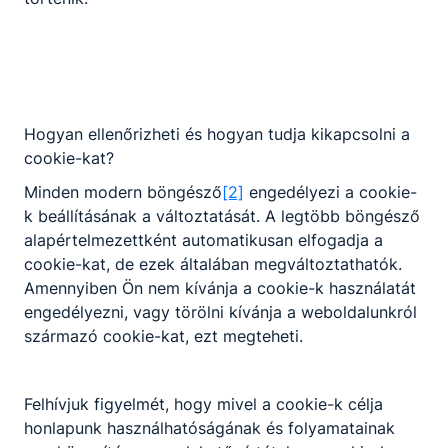
szól.
Okleveles technikusképzés
Hogyan ellenőrizheti és hogyan tudja kikapcsolni a
cookie-kat?
A felsőoktatási intézménnyel közösen
kidolgozott szakmai program alapján
Minden modern böngésző
[2]
engedélyezi a cookie-
folytatott, emelt szintű szakmai tudást
k beállításának a változtatását. A legtöbb böngésző
biztosító képzés azoknak a jó tanulmányi
alapértelmezettként automatikusan elfogadja a
eredménnyel rendelkező tanulóknak ajánlott,
cookie-kat, de ezek általában megváltoztathatók.
akik tudatosan szeretnék építeni jövőjüket. A
Amennyiben Ön nem kívánja a cookie-k használatát
tanulók a képzés megfelelő tanulmányi
engedélyezni, vagy törölni kívánja a weboldalunkról
eredménnyel történt teljesítését követően
származó cookie-kat, ezt megteheti.
egyenes úton, már megszerzett kreditekkel
juthatnak be az adott egyetem szakirányú
Felhívjuk figyelmét, hogy mivel a cookie-k célja
képzésébe.
honlapunk használhatóságának és folyamatainak