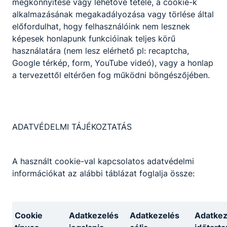
megkönnyítése vagy lehetővé tétele, a cookie-k
alkalmazásának megakadályozása vagy törlése által
Szakmák
előfordulhat, hogy felhasználóink nem lesznek
képesek honlapunk funkcióinak teljes körű
használatára (nem lesz elérhető pl: recaptcha,
Google térkép, form, YouTube videó), vagy a honlap
a tervezettől eltérően fog működni böngészőjében.
Fodrász
ADATVÉDELMI TÁJÉKOZTATÁS
Szépészet
A használt cookie-val kapcsolatos adatvédelmi
Tovább
információkat az alábbi táblázat foglalja össze:
Cookie
Adatkezelés
Adatkezelés
Adatkez