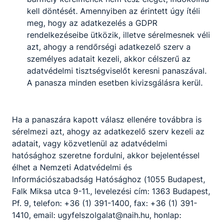
Építőipar
kell döntését. Amennyiben az érintett úgy ítéli
meg, hogy az adatkezelés a GDPR
rendelkezéseibe ütközik, illetve sérelmesnek véli
Tovább
azt, ahogy a rendőrségi adatkezelő szerv a
személyes adatait kezeli, akkor célszerű az
adatvédelmi tisztségviselőt keresni panaszával.
A panasza minden esetben kivizsgálásra kerül.
Ha a panaszára kapott válasz ellenére továbbra is
sérelmezi azt, ahogy az adatkezelő szerv kezeli az
Pincér - vendégtéri szakember
adatait, vagy közvetlenül az adatvédelmi
hatósághoz szeretne fordulni, akkor bejelentéssel
Turizmus-vendéglátás
élhet a Nemzeti Adatvédelmi és
Információszabadság Hatósághoz (1055 Budapest,
Tovább
Falk Miksa utca 9-11., levelezési cím: 1363 Budapest,
Pf. 9, telefon: +36 (1) 391-1400, fax: +36 (1) 391-
1410, email: ugyfelszolgalat@naih.hu, honlap: