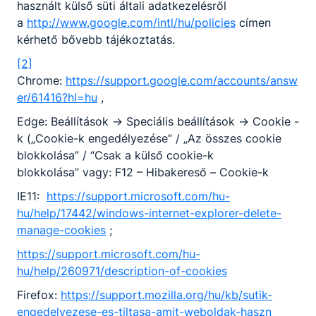
használt külső süti általi adatkezelésről
a
http://www.google.com/intl/hu/policies
címen
Turizmus-vendéglátás
kérhető bővebb tájékoztatás.
[2]
Tovább
Chrome:
https://support.google.com/accounts/answ
er/61416?hl=hu
,
Edge: Beállítások -> Speciális beállítások -> Cookie -
k („Cookie-k engedélyezése” / „Az összes cookie
blokkolása” / “Csak a külső cookie-k
blokkolása” vagy: F12 – Hibakereső – Cookie-k
IE11:
https://support.microsoft.com/hu-
Vállalkozási ügyviteli ügyintéző
hu/help/17442/windows-internet-explorer-delete-
manage-cookies
;
Gazdálkodás és menedzsment
https://support.microsoft.com/hu-
hu/help/260971/description-of-cookies
Tovább
Firefox:
https://support.mozilla.org/hu/kb/sutik-
engedelyezese-es-tiltasa-amit-weboldak-haszn