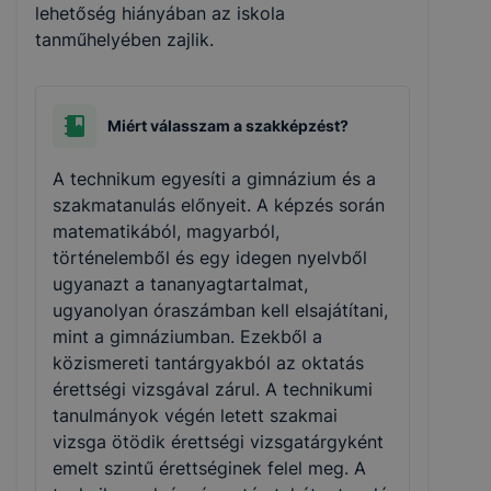
látogató egyéni beállításait és általánosságban
lehetőség hiányában az iskola
megkönnyítik a honlap használatát.
tanműhelyében zajlik.
A cookie-kal weboldalunk nem gyűjt és nem tárol
Miért válasszam a szakképzést?
személyes azonosításra alkalmas adatokat. Így ezek
a cookiek nem tudják Önt személy szerint
A technikum egyesíti a gimnázium és a
beazonosítani.
szakmatanulás előnyeit. A képzés során
matematikából, magyarból,
történelemből és egy idegen nyelvből
Az
Karcagi SZC Hámori András Technikum és
ugyanazt a tananyagtartalmat,
Szakképző Iskola
milyen cookie-kat és mire
ugyanolyan óraszámban kell elsajátítani,
használ?
mint a gimnáziumban. Ezekből a
közismereti tantárgyakból az oktatás
Az
Karcagi SZC Hámori András Technikum és
érettségi vizsgával zárul. A technikumi
Szakképző Iskola
a cookie-kat a következő
tanulmányok végén letett szakmai
célokból használja:
vizsga ötödik érettségi vizsgatárgyként
emelt szintű érettséginek felel meg. A
➢ információ gyűjtése azzal kapcsolatban, hogyan