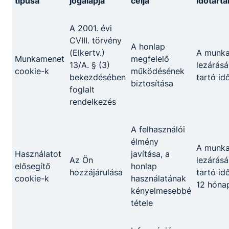
típusa
jogalapja
célja
időtart
A 2001. évi
CVIII. törvény
Hegesztő
A honlap
(Elkertv.)
A munk
Munkamenet
megfelelő
Gépészet
13/A. § (3)
lezárásá
cookie-k
működésének
bekezdésében
tartó id
biztosítása
foglalt
Tovább
rendelkezés
A felhasználói
élmény
A munk
Használatot
javítása, a
Az Ön
lezárásá
elősegítő
honlap
hozzájárulása
tartó id
cookie-k
használatának
12 hóna
kényelmesebbé
Informatikai rendszer- és alkalmazás-
tétele
üzemeltető technikus
Informatika és távközlés