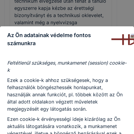
technikum elvégzése után tehát a tanuló
használja Ön a honlapot - annak felmérésével, hogy
egyszerre kapja kézbe az érettségi
a honlap melyik részeit látogatja, vagy használja
bizonyítványt és a technikusi oklevelet,
leginkább, így megtudhatjuk, hogyan biztosítsunk
valamint még a nyelvvizsga
Önnek még jobb felhasználói élményt, ha ismét
megszerzésére is lehetősége van.
meglátogatja oldalunkat,
Az Ön adatainak védelme fontos
Mindez lehetőséget nyújt a
➢ honlap fejlesztése.
számunkra
felsőoktatásban való továbbtanulásra is.
A szakképző iskola a mesterembereket
képzi. Annak, aki az iskolában szakmát
Feltétlenül szükséges, munkamenet (session) cookie-
szerzett, a ráépülő, specializáló szakmai
k
képzéseknek köszönhetően számos
lehetősége van a továbblépésre,
Ezek a cookie-k ahhoz szükségesek, hogy a
szakmai ismereteinek magasabb szintre
felhasználók böngészhessék honlapunkat,
emelésére. Vagyis egy jó szakma
használják annak funkciót, pl. többek között az Ön
ugyanúgy lehetséges karrierutat jelent,
által adott oldalakon végzett műveletek
mint egy diploma. A jó szakembereket
megjegyzését egy látogatás során.
megbecsüli a társadalom. A szakirányú
Ezen cookie-k érvényességi ideje kizárólag az Ön
oktatás mind a szakképző iskolában,
aktuális látogatására vonatkozik, a munkamenet
mind a technikumban elsődlegesen
végeztével, illetve a böngésző bezárásával ezek a